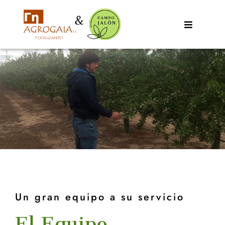
Toggle
Navigatio
EMPRESA
SERVICIOS
PRODUCTOS
NOTICIAS
CONTACTO
Un gran equipo a su servicio
El Equipo